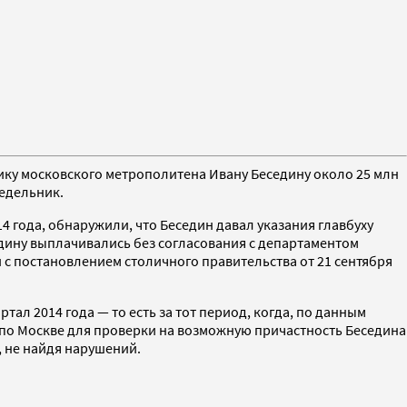
й
ику московского метрополитена Ивану Беседину около 25 млн
недельник.
4 года, обнаружили, что Беседин давал указания главбуху
дину выплачивались без согласования с департаментом
с постановлением столичного правительства от 21 сентября
тал 2014 года — то есть за тот период, когда, по данным
 по Москве для проверки на возможную причастность Беседина
, не найдя нарушений.