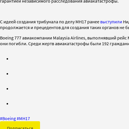
гарантией независимого расследования авиакатастрофы.
С идеей создания трибунала по делу MH17 ранее
выступили
Ни
продолжается и прецедентов для создания таких органов не б
Boeing 777 авиакомпании Malaysia Airlines, выполнявший рейс
они погибли. Среди жертв авиакатастрофы были 192 граждан
#
Boeing
#
MH17
Подписаться