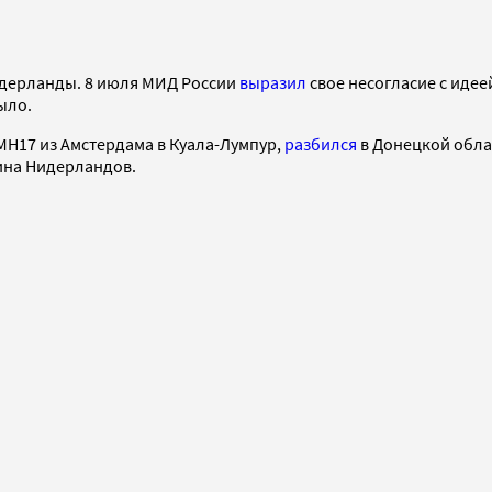
дерланды. 8 июля МИД России
выразил
свое несогласие с идее
ыло.
 MH17 из Амстердама в Куала-Лумпур,
разбился
в Донецкой облас
ина Нидерландов.