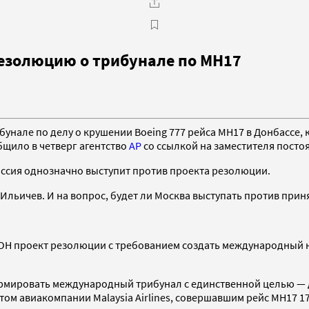
резолюцию о трибунале по MH17
унале по делу о крушении Boeing 777 рейса MH17 в Донбассе,
бщило в четверг агентство
AP
со ссылкой на заместителя посто
оссия однозначно выступит против проекта резолюции.
Ильичев. И на вопрос, будет ли Москва выступать против приня
ОН проект резолюции с требованием создать международный не
рмировать международный трибунал с единственной целью — д
том авиакомпании Malaysia Airlines, совершавшим рейс MH17 17