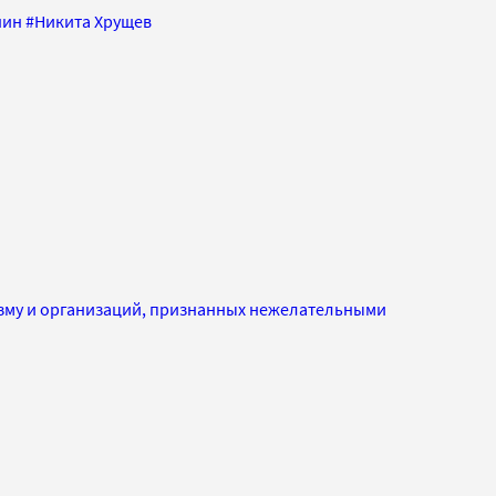
нин
#
Никита Хрущев
изму и организаций, признанных нежелательными