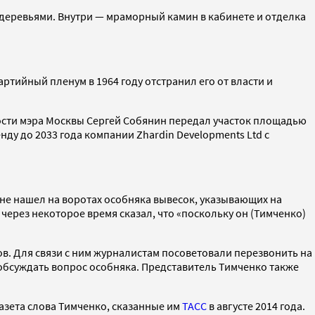
 деревьями. Внутри — мраморный камин в кабинете и отделка
артийный пленум в 1964 году отстранил его от власти и
ости мэра Москвы Сергей Собянин передал участок площадью
нду до 2033 года компании Zhardin Developments Ltd с
 не нашел на воротах особняка вывесок, указывающих на
через некоторое время сказал, что «поскольку он (Тимченко)
в. Для связи с ним журналистам посоветовали перезвонить на
 обсуждать вопрос особняка. Представитель Тимченко также
газета слова Тимченко, сказанные им
ТАСС
в августе 2014 года.