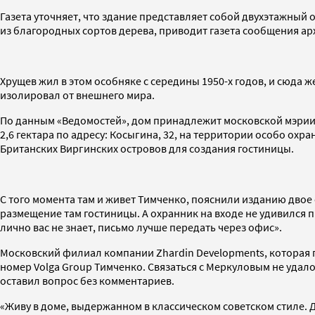
Газета уточняет, что здание представляет собой двухэтажный
из благородных сортов дерева, приводит газета сообщения ар
Хрущев жил в этом особняке с середины 1950-х годов, и сюда ж
изолировал от внешнего мира.
По данным «Ведомостей», дом принадлежит московской мэрии
2,6 гектара по адресу: Косыгина, 32, на территории особо ох
Британских Виргинских островов для создания гостиницы.
С того момента там и живет Тимченко, пояснили изданию двое
размещение там гостиницы. А охранник на входе не удивился п
лично вас не знает, письмо лучше передать через офис».
Московский филиал компании Zhardin Developments, которая п
номер Volga Group Тимченко. Связаться с Меркуловым не удал
оставил вопрос без комментариев.
«Живу в доме, выдержанном в классическом советском стиле. 