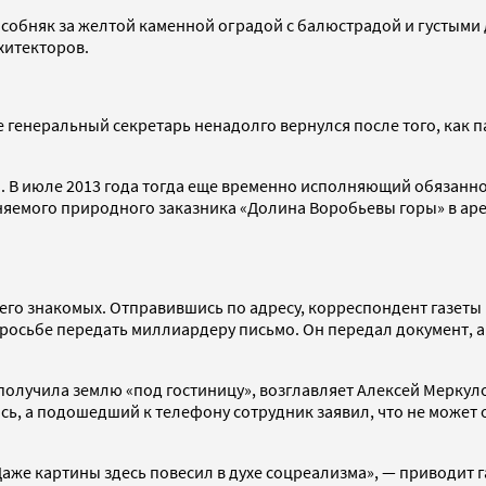
 особняк за желтой каменной оградой с балюстрадой и густыми
хитекторов.
е генеральный секретарь ненадолго вернулся после того, как п
. В июле 2013 года тогда еще временно исполняющий обязанн
раняемого природного заказника «Долина Воробьевы горы» в аре
 его знакомых. Отправившись по адресу, корреспондент газеты
росьбе передать миллиардеру письмо. Он передал документ, а 
олучила землю «под гостиницу», возглавляет Алексей Меркуло
ось, а подошедший к телефону сотрудник заявил, что не может
Даже картины здесь повесил в духе соцреализма», — приводит 