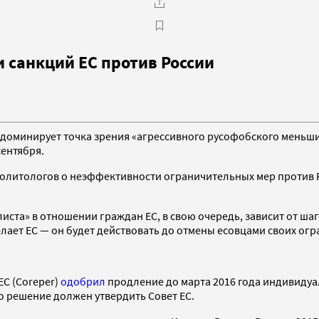
 санкций ЕС против России
доминирует точка зрения «агрессивного русофобского меньшинс
сентября.
олитологов о неэффективности ограничительных мер против Ро
листа» в отношении граждан ЕС, в свою очередь, зависит от ша
елает ЕС — он будет действовать до отмены есовцами своих о
ЕС (Coreper)
одобрил
продление до марта 2016 года индивидуа
то решение должен утвердить Совет ЕС.