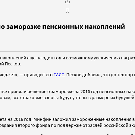
по заморозке пенсионных накоплений
акоплений еще на один год и возможному увеличению нагрузк
ий Песков.
 бюджет», — приводит его
ТАСС
. Песков добавил, что до тех по
ьстве приняли решение о заморозке на 2016 год пенсионных на
вам, все страховые взносы будут учтены в размере их будущей
ета на 2016 год. Минфин заложил замороженные накопления в 
 создания второго фонда по поддержке отраслей российской э