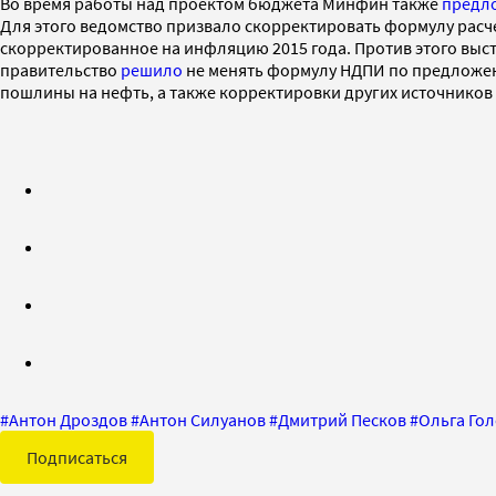
Во время работы над проектом бюджета Минфин также
предл
Для этого ведомство призвало скорректировать формулу расчет
скорректированное на инфляцию 2015 года. Против этого вы
правительство
решило
не менять формулу НДПИ по предложен
пошлины на нефть, а также корректировки других источников
#
Антон Дроздов
#
Антон Силуанов
#
Дмитрий Песков
#
Ольга Го
Подписаться