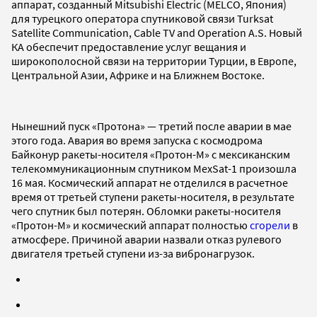
аппарат, созданный Mitsubishi Electric (MELCO, Япония)
для турецкого оператора спутниковой связи Turksat
Satellite Communication, Cable TV and Operation A.S. Новый
КА обеспечит предоставление услуг вещания и
широкополосной связи на территории Турции, в Европе,
Центральной Азии, Африке и на Ближнем Востоке.
Нынешний пуск «Протона» — третий после аварии в мае
этого года. Авария во время запуска с космодрома
Байконур ракеты-носителя «Протон-М» с мексиканским
телекоммуникационным спутником MexSat-1 произошла
16 мая. Космический аппарат не отделился в расчетное
время от третьей ступени ракеты-носителя, в результате
чего спутник был потерян. Обломки ракеты-носителя
«Протон-М» и космический аппарат полностью
сгорели
в
атмосфере. Причиной аварии назвали отказ рулевого
двигателя третьей ступени из-за вибронагрузок.