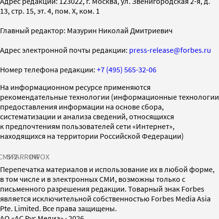
Адрес редакции: 123022, г. Москва, ул. Звенигородская 2-я, д.
13, стр. 15, эт. 4, пом. X, ком. 1
Главный редактор: Мазурин Николай Дмитриевич
Адрес электронной почты редакции:
press-release@forbes.ru
Номер телефона редакции:
+7 (495) 565-32-06
На информационном ресурсе применяются
рекомендательные технологии (информационные технологии
предоставления информации на основе сбора,
систематизации и анализа сведений, относящихся
к предпочтениям пользователей сети «Интернет»,
находящихся на территории Российской Федерации)
СМИ2
SPARROW
INFOX
Перепечатка материалов и использование их в любой форме,
в том числе и в электронных СМИ, возможны только с
письменного разрешения редакции. Товарный знак Forbes
является исключительной собственностью Forbes Media Asia
Pte. Limited. Все права защищены.
AO «АС Рус Медиа»
·
2026