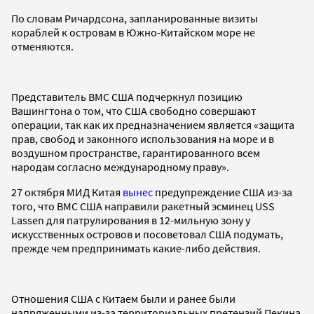
По словам Ричардсона, запланированные визиты
кораблей к островам в Южно-Китайском море не
отменяются.
Представитель ВМС США подчеркнул позицию
Вашингтона о том, что США свободно совершают
операции, так как их предназначением является «защита
прав, свобод и законного использования на море и в
воздушном пространстве, гарантированного всем
народам согласно международному праву».
27 октября МИД Китая
вынес
предупреждение США из-за
того, что ВМС США направили ракетный эсминец USS
Lassen для патрулирования в 12-мильную зону у
искусственных островов и посоветовал США подумать,
прежде чем предпринимать какие-либо действия.
Отношения США с Китаем были и ранее были
напряженными из-за территориальных претензий Пекина