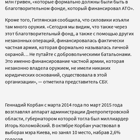
млн гривен
,
«которые формально должны были быть в
благотворительном фонде, который финансировал АТО».
Кроме того,
Гитлянская
сообщила, что силовики
изъяли
там много оружия.
«
Сегодня мы видим, что также через
этот благотворительный фонд, а также с помощью других
незаконных операций, финансировалась фактически
частная армия, которая формально называлась личной
охраной… Не путайте с добровольческими батальонами.
Это именно финансирование частной армии, которая
незаконно владела оружием, не имели никаких
юридических оснований, существовала в этой
организации
»
,
—
отметила
представитель СБУ
.
Геннадий Корбан с
марта 2014 года по март 2015 года
возглавлял аппарат администрации Днепропетровской
области,
губернатором которой тогла был миллиардер
Игорь Коломойский. В октябре
Корбан участвовал в
выборах мэра Киева, но занял
10 место, набрав 2,6%
голосов.