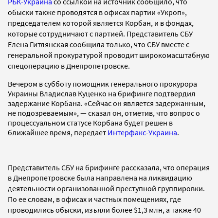
РБК-Украина
со ссылкой на источник сообщило, что
обыски также проводятся в офисах
партии
«Укроп»,
председателем которой является Корбан, и в
фондах,
которые сотрудничают с партией.
Представитель
СБУ
Елена Гитлянская сообщила только, что СБУ вместе с
генеральной прокуратурой проводит широкомасштабную
спецоперацию в Днепропетровске.
Вечером в субботу помощник генерального прокурора
Украины Владислав Куценко на брифинге подтвердил
задержание Корбана. «Сейчас он является задержанным,
не подозреваемым», — сказал он, отметив, что вопрос о
процессуальном статусе Корбана будет решен в
ближайшее время, передает
Интерфакс-Украина
.
Представитель СБУ на брифинге рассказала, что операция
в Днепропетровске была направлена на
ликвидацию
деятельности организованной преступной группировки.
По ее словам,
в офисах и частных помещениях, где
проводились обыски,
изъяли более $1,3 млн, а также 40