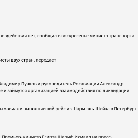
воздействия нет, сообщил
в воскресенье
министр транспорта
исты двух стран, передает
 Владимир Пучков и руководитель Росавиации Александр
сте и займутся организацией взаимодействия по ликвидации
лымавиа» и выполнявший рейс из Шарм-эль-Шейха в Петербург.
а. Премьер-министр Египта Шериф Исмаил на пресс-