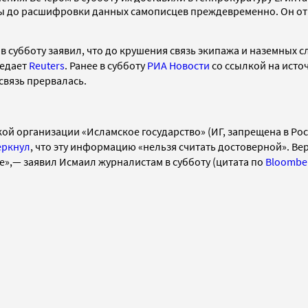
ы до расшифровки данных самописцев преждевременно. Он отм
в субботу заявил, что до крушения связь экипажа и наземных 
редает
Reuters
. Ранее в субботу
РИА Новости
со ссылкой на
исто
 связь прервалась
.
ой организации «Исламское государство» (ИГ, запрещена в Росс
еркнул
, что эту
информацию
«нельзя считать достоверной». Ве
е»,— заявил Исмаил журналистам в субботу (цитата по
Bloombe