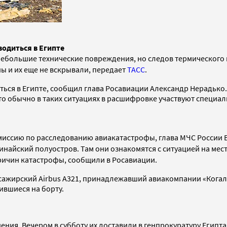
водиться в Египте
ебольшие технические повреждения, но следов термического 
ы и их еще не вскрывали, передает
ТАСС
.
ься в Египте, сообщил глава Росавиации Александр Нерадько.
то обычно в таких ситуациях в расшифровке участвуют специал
омиссию по расследованию авиакатастрофы, глава МЧС России
Синайский полуостров. Там они ознакомятся с ситуацией на ме
ричин катастрофы, сообщили в Росавиации.
ассажирский Airbus А321, принадлежавший авиакомпании «Кога
ившиеся на борту.
ния. Вечером в субботу их доставили в генпрокуратуру Египт