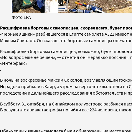
Фото EPA
Расшифровка бортовых самописцев, скорее всего, будет про
«Черные ящики»
разбившегося в Египте самолета А321
имеют н
Максим Соколов. Он сказал, что бортовые самописцы опечатан
Расшифровка бортовых самописцев, возможно, будет проводит
«Но вопрос еще не решен», — отметил он. Нерадько пояснил, ч
«Интерфакс»
.
В ночь на воскресенье Максим Соколов, возглавляющий госк
Нерадько прибыли в Каир, а утром на вертолете вылетели на 
последствий и дальнейшего расследования обстоятельств и п
В субботу, 31 октября, на Синайском полуострове разбился п
В результате авиакатастрофы погибли все 224 человека, наход
Оба «черных ящика» самолета были обнаружены на месте круше