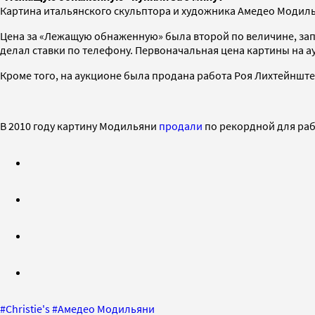
Картина итальянского скульптора и художника Амедео Модилья
Цена за «Лежащую обнаженную» была второй по величине, запл
делал ставки по телефону. Первоначальная цена картины на а
Кроме того, на аукционе была продана работа Роя Лихтейнште
В 2010 году картину Модильяни
продали
по рекордной для раб
#
Christie's
#
Амедео Модильяни