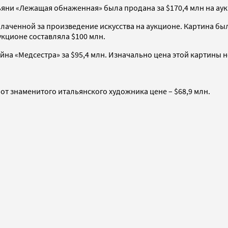
ни «Лежащая обнаженная» была продана за $170,4 млн на аукц
аченной за произведение искусства на аукционе. Картина был
укционе составляла $100 млн.
йна «Медсестра» за $95,4 млн. Изначально цена этой картины 
от знаменитого итальянского художника цене – $68,9 млн.