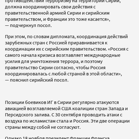
противодействии терроризму на территории Сирии,
должна координировать свои действия с
правительственной армией Сирии и сирийским
правительством, и Франции это тоже касается»,
— подчеркнул посол.
При этом, по словам дипломата, координация действий
зарубежных стран с Россией приравнивается к
координации их с сирийским правительством. «Россия с
самого начала кризиса возглавляет международные
усилия для уничтожения террора, и поэтому
правительство Сирии согласно, чтобы Россия
координировалась с любой страной в этой области»,
— пояснил сирийский посол.
Позиции боевиков ИГ в Сирии регулярно атакуются
авиацией возглавляемой США коалиции стран Запада и
Персидского залива. С 30 сентября проводить атаки с
воздуха по исламистам стала и Россия. Эти две операции
страны между собой не согласуют.
Однако 18 ноября президент Франции Франсуа