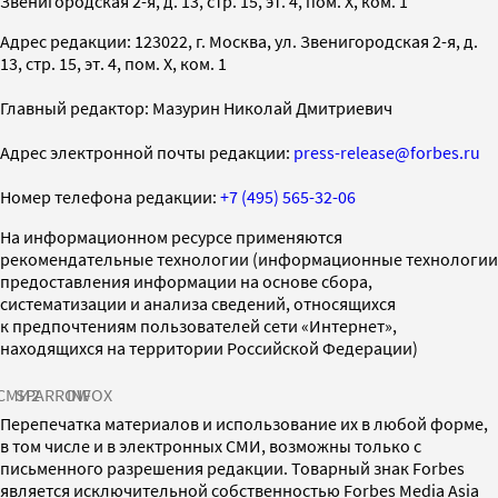
Звенигородская 2-я, д. 13, стр. 15, эт. 4, пом. X, ком. 1
Адрес редакции: 123022, г. Москва, ул. Звенигородская 2-я, д.
13, стр. 15, эт. 4, пом. X, ком. 1
Главный редактор: Мазурин Николай Дмитриевич
Адрес электронной почты редакции:
press-release@forbes.ru
Номер телефона редакции:
+7 (495) 565-32-06
На информационном ресурсе применяются
рекомендательные технологии (информационные технологии
предоставления информации на основе сбора,
систематизации и анализа сведений, относящихся
к предпочтениям пользователей сети «Интернет»,
находящихся на территории Российской Федерации)
СМИ2
SPARROW
INFOX
Перепечатка материалов и использование их в любой форме,
в том числе и в электронных СМИ, возможны только с
письменного разрешения редакции. Товарный знак Forbes
является исключительной собственностью Forbes Media Asia