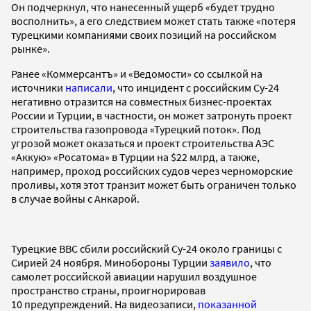
Он подчеркнул, что нанесенный ущерб «будет трудно
восполнить», а его следствием может стать также «потеря
турецкими компаниями своих позиций на российском
рынке».
Ранее «Коммерсантъ» и «Ведомости» со ссылкой на
источники
написали
, что инцидент с российским Су-24
негативно отразится на совместных бизнес-проектах
России и Турции, в частности, он может затронуть проект
строительства газопровода «Турецкий поток». Под
угрозой может оказаться и проект строительства АЭС
«Аккую» «Росатома» в Турции на $22 млрд, а также,
например, проход российских судов через черноморские
проливы, хотя этот транзит может быть ограничен только
в случае войны с Анкарой.
Турецкие ВВС сбили российский Су-24 около границы с
Сирией 24 ноября. Минобороны Турции
заявило
, что
самолет российской авиации нарушил воздушное
пространство страны, проигнорировав
10 предупреждений. На видеозаписи,
показанной