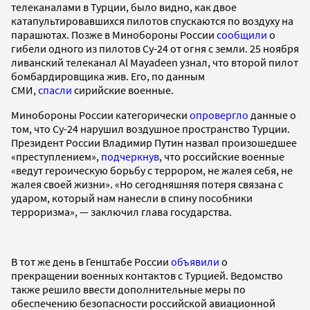
телеканалами в Турции, было видно, как двое
катапультировавшихся пилотов спускаются по воздуху на
парашютах. Позже в Минобороны России
сообщили
о
гибели одного из пилотов Су-24 от огня с земли. 25 ноября
ливанский телеканал Al Mayadeen узнал, что второй пилот
бомбардировщика жив. Его, по данным
СМИ,
спасли
сирийские военные.
Минобороны России категорически
опровергло
данные о
том, что Су-24 нарушил воздушное пространство Турции.
Президент России Владимир Путин назвал произошедшее
«преступлением»,
подчеркнув
, что российские военные
«ведут героическую борьбу с террором, не жалея себя, не
жалея своей жизни». «Но сегодняшняя потеря связана с
ударом, который нам нанесли в спину пособники
терроризма», — заключил глава государства.
В тот же день в Генштабе России
объявили
о
прекращении военных контактов с Турцией. Ведомство
также решило ввести дополнительные меры по
обеспечению безопасности российской авиационной