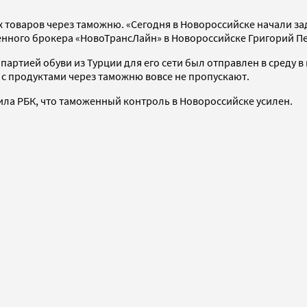
х товаров через таможню. «Сегодня в Новороссийске начали з
енного брокера «НовоТрансЛайн» в Новороссийске Григорий П
с партией обуви из Турции для его сети был отправлен в среду
 с продуктами через таможню вовсе не пропускают.
ла РБК, что таможенный контроль в Новороссийске усилен.