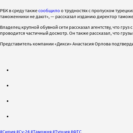
РБК в среду также
сообщило
о трудностях с пропуском турецки
таможенники не дают», — рассказал изданию директор тамож
Владелец крупной обувной сети рассказал агентству, что груз 
проводится частичный досмотр. Он также рассказал, что грузы
Представитель компании «Дикси» Анастасия Орлова подтверди
#
Сирия
#
Су-24
#
Таможня
#
Турция
#
ФТС