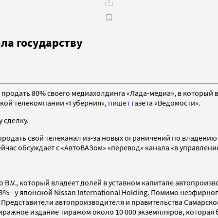
ала государству
продать 80% своего медиахолдинга «Лада-медиа», в который 
ской телекомпании «Губерния»,
пишет
газета «Ведомости».
 сделку.
родать свой телеканал из-за новых ограничений по владению
йчас обсуждает с «АвтоВАЗом» «перевод» канала «в управлени
 B.V., который владеет долей в уставном капитале автопроизво
13% - у японской Nissan International Holding. Помимо неэфирн
. Представители автопроизводителя и правительства Самарской
тиражное издание тиражом около 10 000 экземпляров, которая