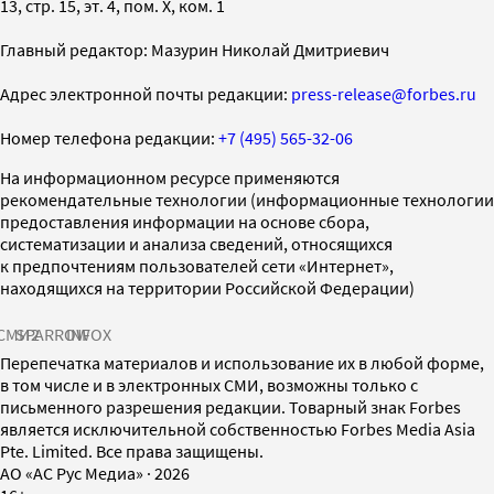
13, стр. 15, эт. 4, пом. X, ком. 1
Главный редактор: Мазурин Николай Дмитриевич
Адрес электронной почты редакции:
press-release@forbes.ru
Номер телефона редакции:
+7 (495) 565-32-06
На информационном ресурсе применяются
рекомендательные технологии (информационные технологии
предоставления информации на основе сбора,
систематизации и анализа сведений, относящихся
к предпочтениям пользователей сети «Интернет»,
находящихся на территории Российской Федерации)
СМИ2
SPARROW
INFOX
Перепечатка материалов и использование их в любой форме,
в том числе и в электронных СМИ, возможны только с
письменного разрешения редакции. Товарный знак Forbes
является исключительной собственностью Forbes Media Asia
Pte. Limited. Все права защищены.
AO «АС Рус Медиа»
·
2026