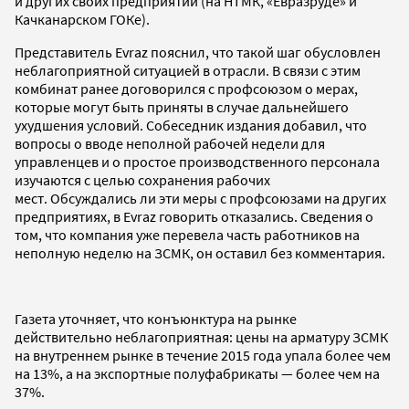
и других своих предприятий (на НТМК, «Евразруде» и
Качканарском ГОКе).
Представитель Evraz пояснил, что такой шаг обусловлен
неблагоприятной ситуацией в отрасли. В связи с этим
комбинат ранее договорился с профсоюзом о мерах,
которые могут быть приняты в случае дальнейшего
ухудшения условий. Собеседник издания добавил, что
вопросы о вводе неполной рабочей недели для
управленцев и о простое производственного персонала
изучаются с целью сохранения рабочих
мест. Обсуждались ли эти меры с профсоюзами на других
предприятиях, в Evraz говорить отказались. Сведения о
том, что компания уже перевела часть работников на
неполную неделю на ЗСМК, он оставил без комментария.
Газета уточняет, что конъюнктура на рынке
действительно неблагоприятная: цены на арматуру ЗСМК
на внутреннем рынке в течение 2015 года упала более чем
на 13%, а на экспортные полуфабрикаты — более чем на
37%.