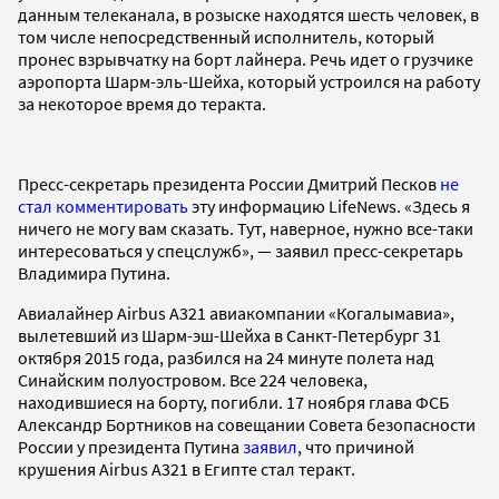
данным телеканала, в розыске находятся шесть человек, в
том числе непосредственный исполнитель, который
пронес взрывчатку на борт лайнера. Речь идет о грузчике
аэропорта Шарм-эль-Шейха, который устроился на работу
за некоторое время до теракта.
Пресс-секретарь президента России Дмитрий Песков
не
стал комментировать
эту информацию LifeNews. «Здесь я
ничего не могу вам сказать. Тут, наверное, нужно все-таки
интересоваться у спецслужб», — заявил пресс-секретарь
Владимира Путина.
Авиалайнер Airbus А321 авиакомпании «Когалымавиа»,
вылетевший из Шарм-эш-Шейха в Санкт-Петербург 31
октября 2015 года, разбился на 24 минуте полета над
Синайским полуостровом. Все 224 человека,
находившиеся на борту, погибли. 17 ноября глава ФСБ
Александр Бортников на совещании Совета безопасности
России у президента Путина
заявил
, что причиной
крушения Airbus A321 в Египте стал теракт.