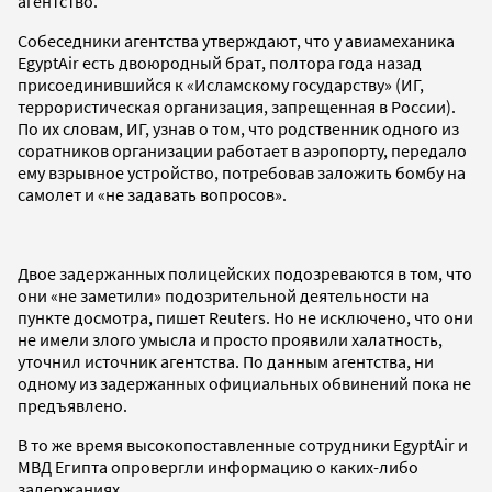
агентство.
Собеседники агентства утверждают, что у авиамеханика
EgyptAir есть двоюродный брат, полтора года назад
присоединившийся к «Исламскому государству» (ИГ,
террористическая организация, запрещенная в России).
По их словам, ИГ, узнав о том, что родственник одного из
соратников организации работает в аэропорту, передало
ему взрывное устройство, потребовав заложить бомбу на
самолет и «не задавать вопросов».
Двое задержанных полицейских подозреваются в том, что
они «не заметили» подозрительной деятельности на
пункте досмотра, пишет Reuters. Но не исключено, что они
не имели злого умысла и просто проявили халатность,
уточнил источник агентства. По данным агентства, ни
одному из задержанных официальных обвинений пока не
предъявлено.
В то же время высокопоставленные сотрудники EgyptAir и
МВД Египта опровергли информацию о каких-либо
задержаниях.