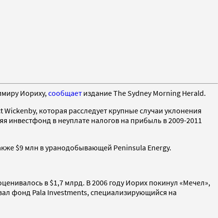
имиру Иориху,
сообщает
издание The Sydney Morning Herald.
Wickenby, которая расследует крупные случаи уклонения
няя инвестфонд в неуплате налогов на прибыль в 2009-2011
акже $9 млн в уранодобывающей Peninsula Energy.
е оценивалось в $1,7 млрд. В 2006 году Иорих покинул «Мечел»,
овал фонд Pala Investments, специализирующийся на