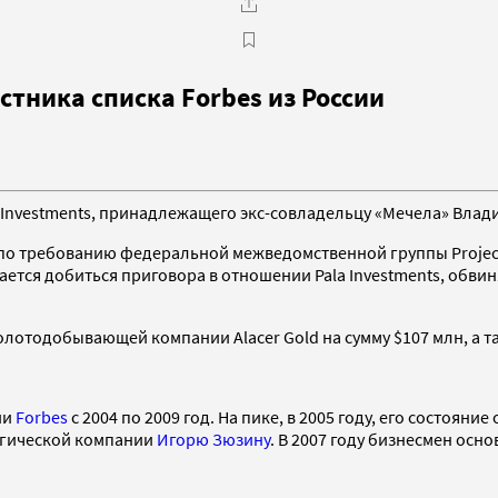
стника списка Forbes из России
Investments, принадлежащего экс-совладельцу «Мечела» Влад
о требованию федеральной межведомственной группы Project 
тается добиться приговора в отношении Pala Investments, обви
олотодобывающей компании Alacer Gold на сумму $107 млн, а т
ии
Forbes
c 2004 по 2009 год. На пике, в 2005 году, его состояни
ргической компании
Игорю Зюзину
. В 2007 году бизнесмен осн