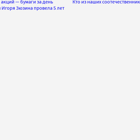
 акций — бумаги за день
Кто из наших соотечественни
я Игоря Зюзина провела 5 лет