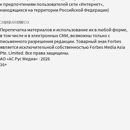
к предпочтениям пользователей сети «Интернет»,
находящихся на территории Российской Федерации)
СМИ2
SPARROW
INFOX
Перепечатка материалов и использование их в любой форме,
в том числе и в электронных СМИ, возможны только с
письменного разрешения редакции. Товарный знак Forbes
является исключительной собственностью Forbes Media Asia
Pte. Limited. Все права защищены.
AO «АС Рус Медиа»
·
2026
16+