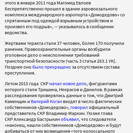
этого в январе 2011 года Магомед Евлоев
беспрепятственно прошел в здание аэровокзального
комплекса международного аэропорта «Домодедово» со
спрятанным под одеждой взрывным устройством и
произвел его подрыв», — указывалось в сообщении
ведомства.
Жертвами теракта стали 37 человек, более 170 получили
ранения. Правоохранительные органы возбудили
уголовное дело о неисполнении требований
транспортной безопасности (часть 3 статьи 263.1 УК).
Позднее оно
было прекращено
за отсутствием состава
преступления.
Летом 2015 года СКР
начал новое дело
, фигурантами
которого стали Тришина, Некрасов и Данилов. В рамках
расследования проверялись данные о том, что Дмитрий
Каменщик и
Валерий Коган
входят в число фактических
собственников «Домодедово»,
говорил
официальный
представитель СКР Владимир Маркин. Позже глава
СКР Александр Бастрыкин
объявил
, что следователи
«наконец, нашли собственников «Домодедово» и будут
добиваться от них возмещения «того колоссального