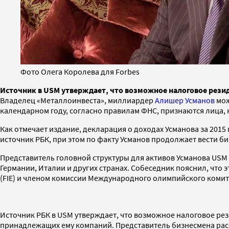
Фото Олега Королева для Forbes
Источник в USM утверждает, что возможное налоговое резид
Владелец «Металлоинвеста», миллиардер
Алишер Усманов
мож
календарном году, согласно правилам ФНС, признаются лица, н
Как отмечает издание, декларация о доходах Усманова за 2015
источник РБК, при этом по факту Усманов продолжает вести би
Представитель головной структуры для активов Усманова USM 
Германии, Италии и других странах. Собеседник пояснил, чт
(FIE) и членом комиссии Международного олимпийского комит
Источник РБК в USM утверждает, что возможное налоговое рез
принадлежащих ему компаний. Представитель бизнесмена расск