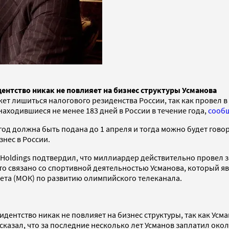
ентство никак не повлияет на бизнес структуры Усманова
ет лишиться налогового резиденства России, так как провел в 
аходившиеся не менее 183 дней в России в течение года,
сооб
 год должна быть подана до 1 апреля и тогда можно будет гово
знес в России.
Holdings подтвердил, что миллиардер действительно провел з
о это связано со спортивной деятельностью Усманова, которы
ета (МОК) по развитию олимпийского телеканала.
идентство никак не повлияет на бизнес структуры, так как Ус
азал, что за последние несколько лет Усманов заплатил около