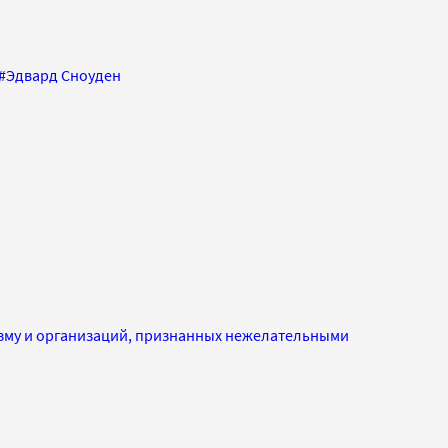
#
Эдвард Сноуден
изму и организаций, признанных нежелательными