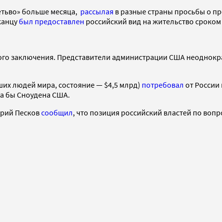
етьво» больше месяца,
рассылая
в разные страны просьбы о пр
иканцу
был предоставлен
российский вид на жительство сроком 
ого заключения. Представители администрации США неоднокра
ших людей мира, состояние — $4,5 млрд)
потребовал
от России 
а бы Сноудена США.
трий Песков
сообщил
, что позиция российский властей по воп