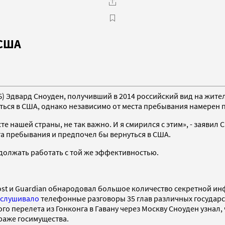
 США
 Эдвард Сноуден, получивший в 2014 российский вид на жител
уться в США, однако независимо от места пребывания намерен
е нашей страны, не так важно. И я смирился с этим», - заявил 
та пребывания и предпочел бы вернуться в США.
одолжать работать с той же эффективностью.
Post и Guardian обнародовал большое количество секретной и
слушивало
телефонные разговоры 35 глав различных государст
го перелета из Гонконга в Гавану через Москву Сноуден узнал,
аже госимущества.