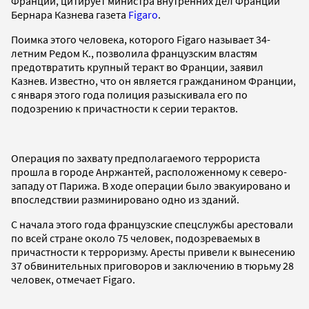
Франции, цитирует министра внутренних дел Франции
Бернара Казнева газета
Figaro
.
Поимка этого человека, которого Figaro называет 34-
летним Редом К., позволила французским властям
предотвратить крупный теракт во Франции, заявил
Казнев. Известно, что он является гражданином Франции,
с января этого года полиция разыскивала его по
подозрению к причастности к серии терактов.
Операция по захвату предполагаемого террориста
прошла в городе Анржантей, расположенному к северо-
западу от Парижа. В ходе операции было эвакуировано и
впоследствии разминировано одно из зданий.
С начала этого года французские спецслужбы арестовали
по всей стране около 75 человек, подозреваемых в
причастности к терроризму. Аресты привели к вынесению
37 обвинительных приговоров и заключению в тюрьму 28
человек, отмечает Figaro.