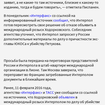
заявит, а не какие-то там источники, близкие к какому-то
изданию, тогда и будем говорить», — отметила Писпанен.
В понедельник
«Интерфакс»
со ссылкой на
информированный источник
сообщил
, что Интерпол
готов пересмотреть свое решение об отказе объявить в
международный розыск Ходорковского. Собеседник
агентства уточнил, что Интерпол запросил у России
дополнительные материалы по делу о причастности экс-
главы ЮКОСа к убийству Петухова.
Просьба была передана на переговорах представителей
России и Интерпола в штаб-квартире международной
организации в Лионе. Там Москва заверила, что
переправит во Францию затребованные Интерполом
документы в ближайшее время.
Ранее, 11 февраля 2016 года,
агентства
«Интерфакс»
и
ТАСС
уже сообщали со ссылкой
на источники, что Ходорковский
объявлен
в
международный розыск Интерполом по делу об убийстве