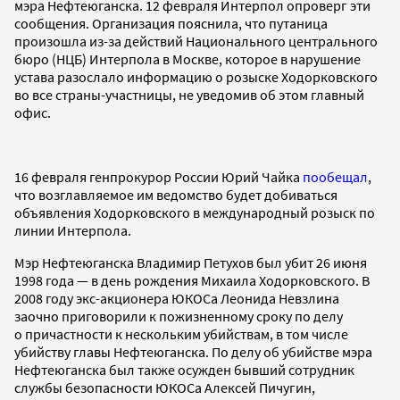
мэра Нефтеюганска. 12 февраля Интерпол опроверг эти
сообщения. Организация пояснила, что путаница
произошла из-за действий Национального центрального
бюро (НЦБ) Интерпола в Москве, которое в нарушение
устава разослало информацию о розыске Ходорковского
во все страны-участницы, не уведомив об этом главный
офис.
16 февраля генпрокурор России Юрий Чайка
пообещал
,
что возглавляемое им ведомство будет добиваться
объявления Ходорковского в международный розыск по
линии Интерпола.
Мэр Нефтеюганска Владимир Петухов был убит 26 июня
1998 года — в день рождения Михаила Ходорковского. В
2008 году экс-акционера ЮКОСа Леонида Невзлина
заочно приговорили к пожизненному сроку по делу
о причастности к нескольким убийствам, в том числе
убийству главы Нефтеюганска. По делу об убийстве мэра
Нефтеюганска был также осужден бывший сотрудник
службы безопасности ЮКОСа Алексей Пичугин,