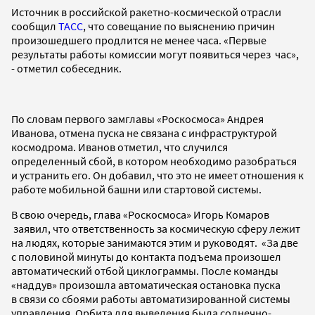
Источник в российской ракетно-космической отрасли
сообщил
ТАСС
, что совещание по выяснению причин
произошедшего продлится не менее часа. «Первые
результаты работы комиссии могут появиться через час»,
- отметил собеседник.
По словам первого замглавы «Роскосмоса» Андрея
Иванова, отмена пуска не связана с инфраструктурой
космодрома. Иванов отметил, что случился
определенный сбой, в котором необходимо разобраться
и устранить его. Он добавил, что это не имеет отношения к
работе мобильной башни или стартовой системы.
В свою очередь, глава «Роскосмоса» Игорь Комаров
заявил, что ответственность за космическую сферу лежит
на людях, которые занимаются этим и руководят. «За две
с половиной минуты до контакта подъема произошел
автоматический отбой циклограммы. После команды
«наддув» произошла автоматическая остановка пуска
в связи со сбоями работы автоматизированной системы
управления. Орбита для выведения была солнечно-