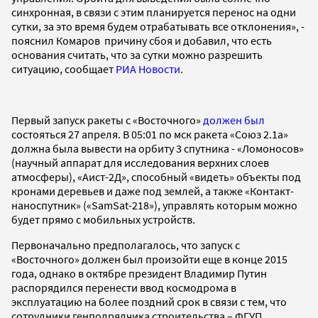
синхронная, в связи с этим планируется перенос на одни
сутки, за это время будем отрабатывать все отклонения», -
пояснил Комаров причину сбоя и добавил, что есть
основания считать, что за сутки можно разрешить
ситуацию, сообщает
РИА Новости
.
Первый запуск ракеты с «Восточного»
должен был
состояться 27 апреля. В 05:01 по мск ракета «Союз 2.1а»
должна была вывести на орбиту 3 спутника - «Ломоносов»
(научный аппарат для исследования верхних слоев
атмосферы), «Аист-2Д», способный «видеть» объекты под
кронами деревьев и даже под землей, а также «Контакт-
наноспутник» («SamSat-218»), управлять которым можно
будет прямо с мобильных устройств.
Первоначально предполагалось, что запуск с
«Восточного» должен был произойти еще в конце 2015
года, однако в октябре президент Владимир Путин
распорядился перенести ввод космодрома в
эксплуатацию на более поздний срок в связи с тем, что
сотрудники генподрядчика строительства – ФГУП