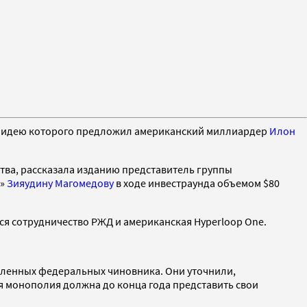
p, идею которого предложил американский миллиардер
Илон
ства, рассказала изданию представитель группы
ы»
Зияудину Магомедову
в ходе инвестраунда объемом $80
ься сотрудничество РЖД и американская Hyperloop One.
вленных федеральных чиновника. Они уточнили,
я монополия должна до конца года представить свои