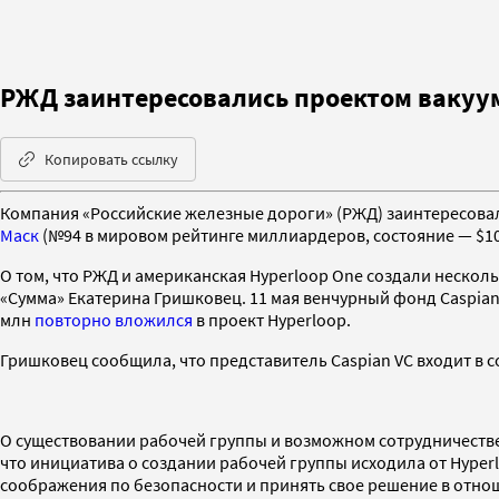
РЖД заинтересовались проектом вакуум
Копировать ссылку
Компания «Российские железные дороги» (РЖД) заинтересова
Маск
(№94 в мировом рейтинге миллиардеров, состояние — $10
О том, что РЖД и американская Hyperloop One создали нескол
«Сумма» Екатерина Гришковец. 11 мая венчурный фонд Caspi
млн
повторно вложился
в проект Hyperloop.
Гришковец сообщила, что представитель Caspian VC входит в с
О существовании рабочей группы и возможном сотрудничестве
что инициатива о создании рабочей группы исходила от Hype
соображения по безопасности и принять свое решение в отнош