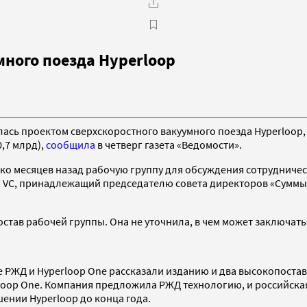
ного поезда Hyperloop
лась проектом сверхскоростного вакуумного поезда Hyperloo
,7 млрд),
сообщила
в четверг газета «Ведомости».
ько месяцев назад рабочую группу для обсуждения сотрудниче
an VC, принадлежащий председателю совета директоров «Сумм
остав рабочей группы. Она не уточнила, в чем может заключат
 РЖД и Hyperloop One рассказали изданию и два высокопоста
rloop One. Компания предложила РЖД технологию, и российска
ении Hyperloop до конца года.