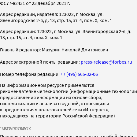
ФС77-82431 от 23 декабря 2021 г.
Адрес редакции, издателя: 123022, г. Москва, ул.
Звенигородская 2-я, д. 13, стр. 15, эт. 4, пом. X, ком. 1
Адрес редакции: 123022, г. Москва, ул. Звенигородская 2-я, д.
13, стр. 15, эт. 4, пом. X, ком. 1
Главный редактор: Мазурин Николай Дмитриевич
Адрес электронной почты редакции:
press-release@forbes.ru
Номер телефона редакции:
+7 (495) 565-32-06
На информационном ресурсе применяются
рекомендательные технологии (информационные технологии
предоставления информации на основе сбора,
систематизации и анализа сведений, относящихся
к предпочтениям пользователей сети «Интернет»,
находящихся на территории Российской Федерации)
СМИ2
SPARROW
INFOX
Перепечатка материалов и использование их в любой форме,