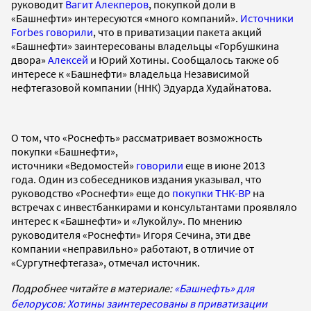
руководит
Вагит Алекперов
, покупкой доли в
«Башнефти» интересуются «много компаний».
Источники
Forbes говорили
, что в приватизации пакета акций
«Башнефти» заинтересованы владельцы «Горбушкина
двора»
Алексей
и Юрий Хотины. Сообщалось также об
интересе к «Башнефти» владельца Независимой
нефтегазовой компании (ННК) Эдуарда Худайнатова.
О том, что «Роснефть» рассматривает возможность
покупки «Башнефти»,
источники «Ведомостей»
говорили
еще в июне 2013
года. Один из собеседников издания указывал, что
руководство «Роснефти» еще до
покупки ТНК-BP
на
встречах с инвестбанкирами и консультантами проявляло
интерес к «Башнефти» и «Лукойлу». По мнению
руководителя «Роснефти» Игоря Сечина, эти две
компании «неправильно» работают, в отличие от
«Сургутнефтегаза», отмечал источник.
Подробнее читайте в материале:
«Башнефть» для
белорусов: Хотины заинтересованы в приватизации