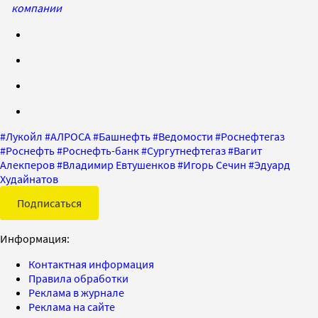
компании
#
Лукойл
#
АЛРОСА
#
Башнефть
#
Ведомости
#
Роснефтегаз
#
Роснефть
#
Роснефть-банк
#
Сургутнефтегаз
#
Вагит
Алекперов
#
Владимир Евтушенков
#
Игорь Сечин
#
Эдуард
Худайнатов
Подписаться
Информация:
Контактная информация
Правила обработки
Реклама в журнале
Реклама на сайте