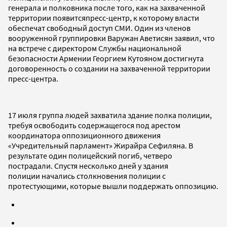
генерала и полковника после того, как на захваченной
территории появитсяпресс-центр, к которому власти
обеспечат свободный доступ СМИ.
О
дин из членов
вооруженной группировки Варужан Аветисян заявил, что
на встрече с директором Службы национальной
безопасности Армении Георгием Кутояном достигнута
договоренность о создании на захваченной территории
пресс-центра.
17 июля группа людей захватила здание полка полиции,
требуя освободить содержащегося под арестом
координатора оппозиционного движения
«Учредительный парламент» Жирайра Сефиляна. В
результате один полицейский погиб, четверо
пострадали. Спустя несколько дней у здания
полиции начались столкновения полиции с
протестующими, которые вышли поддержать оппозицию.