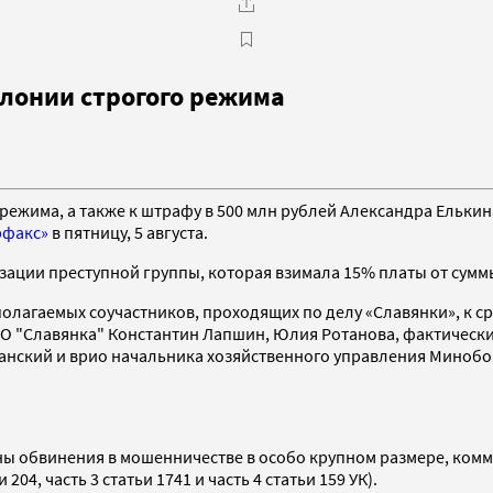
олонии строгого режима
 режима, а также к штрафу в 500 млн рублей Александра Ельки
рфакс»
в пятницу, 5 августа.
зации преступной группы, которая взимала 15% платы от сумм
лагаемых соучастников, проходящих по делу «Славянки», к сро
АО "Славянка" Константин Лапшин, Юлия Ротанова, фактическ
ганский и врио начальника хозяйственного управления Минобо
ы обвинения в мошенничестве в особо крупном размере, комм
04, часть 3 статьи 1741 и часть 4 статьи 159 УК).