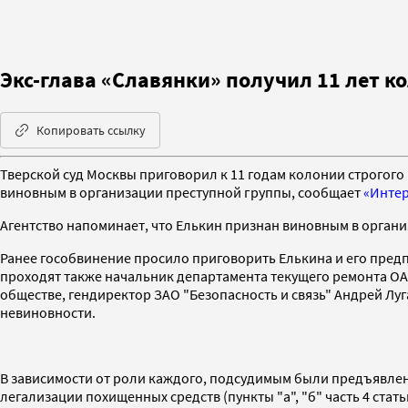
Экс-глава «Славянки» получил 11 лет к
Копировать ссылку
Тверской суд Москвы приговорил к 11 годам колонии строгого
виновным в организации преступной группы, сообщает
«Инте
Агентство напоминает, что Елькин признан виновным в органи
Ранее гособвинение просило приговорить Елькина и его предпо
проходят также начальник департамента текущего ремонта О
обществе, гендиректор ЗАО "Безопасность и связь" Андрей Лу
невиновности.
В зависимости от роли каждого, подсудимым были предъявлен
легализации похищенных средств (пункты "а", "б" часть 4 статьи 2