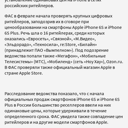
российских ритейлеров.
ФАС в феврале начала проверять крупных цифровых
ритейлеров, заподозрив их в сговоре при
ценообразовании на смартфоны Apple iPhone 6S и iPhone
6S Plus. Речь шла о 16 ритейлерах, среди которых
оказались «Евросеть», «Связной», «М.Видео»,
«Эльдорадо», «Техносила», re:Store, «Билайн»
(принадлежит ПАО «Вымпелком»). Под подозрение
ведомства попали также «Мегафон», «Мобильные
Телесистемы» (МТС), «Мобиленд» (сеть «Ноу Хау»), Ozon.ru.
В ФАС проверяли также официальный магазин Apple в
стране Apple Store.
Расследование ведомства показало, что с начала
официальных продаж смартфонов iPhone 6S и iPhone 6S
Plus в России большинство реселлеров ввели на них
одинаковые цены, которые удерживали в течение
определенного срока. ФАС увидела также совпадение цен
ритейлеров и на другие модели смартфонов Apple.