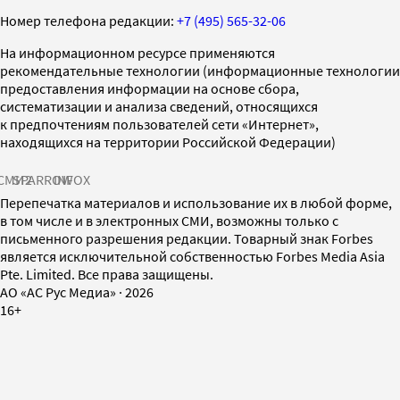
Номер телефона редакции:
+7 (495) 565-32-06
На информационном ресурсе применяются
рекомендательные технологии (информационные технологии
предоставления информации на основе сбора,
систематизации и анализа сведений, относящихся
к предпочтениям пользователей сети «Интернет»,
находящихся на территории Российской Федерации)
СМИ2
SPARROW
INFOX
Перепечатка материалов и использование их в любой форме,
в том числе и в электронных СМИ, возможны только с
письменного разрешения редакции. Товарный знак Forbes
является исключительной собственностью Forbes Media Asia
Pte. Limited. Все права защищены.
AO «АС Рус Медиа»
·
2026
16+