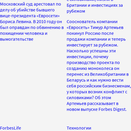
Московский суд арестовал по
Британии и инвестициях за
делу об убийстве бывшего
рубежом
вице-президента «Евросети»
Бориса Левина. В 2010 году он
Сооснователь компании
был оправдан по обвинению в
«Евросеть» Тимур Артемьев
похищении человека и
покинул Россию после
вымогательстве
продажи компании и теперь
инвестирует за рубежом.
Насколько успешны эти
инвестиции, почему
производство проекта по
созданию моноколеса он
перенес из Великобритании в
Беларусь и как нужно вести
себя российским бизнесменам,
у которых возник конфликт с
силовиками? Об этом
Артемьев рассказывает в
новом выпуске Forbes Digest.
ForbesLife
Технологии