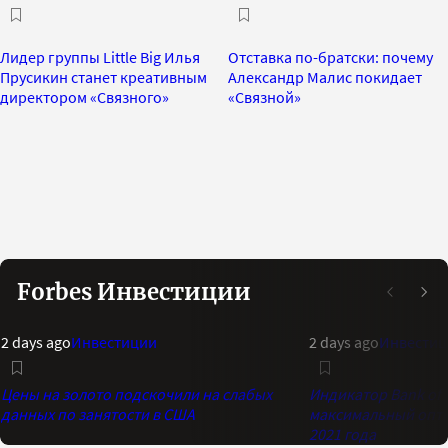
Лидер группы Little Big Илья
Отставка по-братски: почему
Прусикин станет креативным
Александр Малис покидает
директором «Связного»
«Связной»
Forbes Инвестиции
2 days ago
Инвестиции
2 days ago
Инвестиц
Цены на золото подскочили на слабых
Индикатор Bank of 
данных по занятости в США
максимальный опти
2021 года