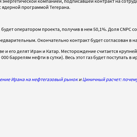
й энергетической компанией, подписавшей контракт на сотрудн
 с ядерной программой Тегерана.
 будет оператором проекта, получив в нем 50,1%. Доля CNPC сос
едварительным. Окончательно контракт будет согласован в на
 его делят Иран и Катар. Месторождение считается крупнейши
0 000 баррелям нефти в сутки). Весь этот газ будет поступать в
щение Ирана на нефтегазовый рынок
и
Циничный расчет: почему