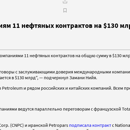
м 11 нефтяных контрактов на $130 мл
паниями 11 нефтяных контрактов на общую сумму в $130 млрд,
реговоры с заслуживающими доверия международными компания
ается в $130 млрд", — подчеркнул Замани Нийя.
ish Petroleum и рядом российских и китайских компаний. Всем 
ниями ведутся параллельно переговорам с французской Total п
Corp. (CNPC) и иранской Petropars
подписала контракт
с Nation