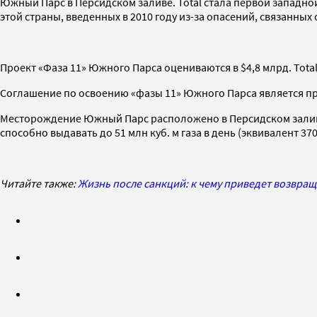
Южный Парс в Персидском заливе. Total стала первой западно
этой страны, введенных в 2010 году из-за опасений, связанных
Проект «Фаза 11» Южного Парса оцениваются в $4,8 млрд. Total
Соглашение по освоению «фазы 11» Южного Парса является пр
Месторождение Южный Парс расположено в Персидском заливе и
способно выдавать до 51 млн куб. м газа в день (эквивалент 37
Читайте также:
Жизнь после санкций: к чему приведет возвра