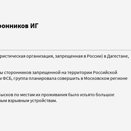
ронников ИГ
истическая организация, запрещенная в России) в Дагестане,
ппы сторонников запрещенной на территории Российской
м ФСБ, группа планировала совершить в Московском регионе
бысков по местам их проживания было изъято большое
ьным взрывным устройствам.