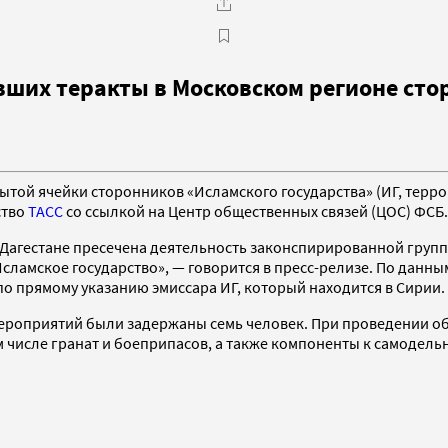
вших теракты в Московском регионе сто
той ячейки сторонников «Исламского государства» (ИГ, террор
ство
ТАСС
со ссылкой на Центр общественных связей (ЦОС) ФСБ.
в Дагестане пресечена деятельность законспирированной гру
амское государство», — говорится в пресс-релизе. По данны
о прямому указанию эмиссара ИГ, который находится в Сирии.
мероприятий были задержаны семь человек. При проведении о
м числе гранат и боеприпасов, а также компоненты к самодел