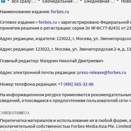
Все сразу
Еженедельная
Ежедневная
Ново
Наименование издания:
forbes.ru
Cетевое издание «
forbes.ru
» зарегистрировано Федеральной 
принятия решения о регистрации: серия Эл № ФС77-82431 от 23 
Адрес редакции, издателя: 123022, г. Москва, ул. Звенигородская 2-
Адрес редакции: 123022, г. Москва, ул. Звенигородская 2-я, д. 13, с
Главный редактор: Мазурин Николай Дмитриевич
Адрес электронной почты редакции:
press-release@forbes.ru
Номер телефона редакции:
+7 (495) 565-32-06
На информационном ресурсе применяются рекомендательные 
сведений, относящихся к предпочтениям пользователей сети 
СМИ2
SPARROW
INFOX
Перепечатка материалов и использование их в любой форме, в
исключительной собственностью Forbes Media Asia Pte. Limite