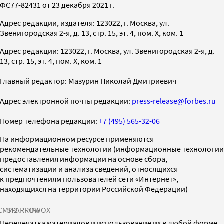
ФС77-82431 от 23 декабря 2021 г.
Адрес редакции, издателя: 123022, г. Москва, ул.
Звенигородская 2-я, д. 13, стр. 15, эт. 4, пом. X, ком. 1
Адрес редакции: 123022, г. Москва, ул. Звенигородская 2-я, д.
13, стр. 15, эт. 4, пом. X, ком. 1
Главный редактор: Мазурин Николай Дмитриевич
Адрес электронной почты редакции:
press-release@forbes.ru
Номер телефона редакции:
+7 (495) 565-32-06
На информационном ресурсе применяются
рекомендательные технологии (информационные технологии
предоставления информации на основе сбора,
систематизации и анализа сведений, относящихся
к предпочтениям пользователей сети «Интернет»,
находящихся на территории Российской Федерации)
СМИ2
SPARROW
INFOX
Перепечатка материалов и использование их в любой форме,