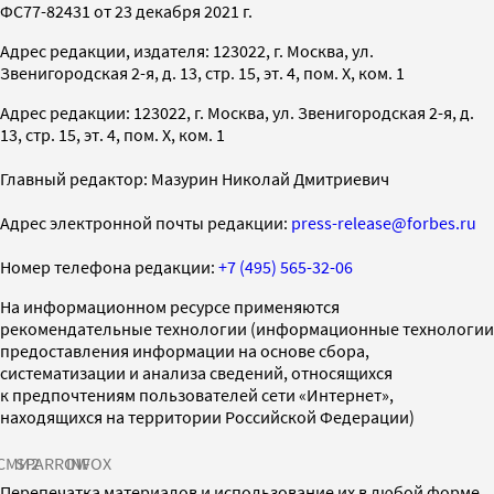
ФС77-82431 от 23 декабря 2021 г.
Адрес редакции, издателя: 123022, г. Москва, ул.
Звенигородская 2-я, д. 13, стр. 15, эт. 4, пом. X, ком. 1
Адрес редакции: 123022, г. Москва, ул. Звенигородская 2-я, д.
13, стр. 15, эт. 4, пом. X, ком. 1
Главный редактор: Мазурин Николай Дмитриевич
Адрес электронной почты редакции:
press-release@forbes.ru
Номер телефона редакции:
+7 (495) 565-32-06
На информационном ресурсе применяются
рекомендательные технологии (информационные технологии
предоставления информации на основе сбора,
систематизации и анализа сведений, относящихся
к предпочтениям пользователей сети «Интернет»,
находящихся на территории Российской Федерации)
СМИ2
SPARROW
INFOX
Перепечатка материалов и использование их в любой форме,