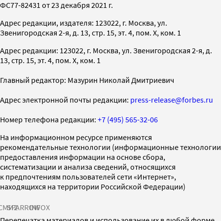
ФС77-82431 от 23 декабря 2021 г.
Адрес редакции, издателя: 123022, г. Москва, ул.
Звенигородская 2-я, д. 13, стр. 15, эт. 4, пом. X, ком. 1
Адрес редакции: 123022, г. Москва, ул. Звенигородская 2-я, д.
13, стр. 15, эт. 4, пом. X, ком. 1
Главный редактор: Мазурин Николай Дмитриевич
Адрес электронной почты редакции:
press-release@forbes.ru
Номер телефона редакции:
+7 (495) 565-32-06
На информационном ресурсе применяются
рекомендательные технологии (информационные технологии
предоставления информации на основе сбора,
систематизации и анализа сведений, относящихся
к предпочтениям пользователей сети «Интернет»,
находящихся на территории Российской Федерации)
СМИ2
SPARROW
INFOX
Перепечатка материалов и использование их в любой форме,