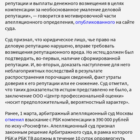
репутации и выплаты денежного возмещения в целях
компенсации за необоснованное умаление деловой
репутации», — говорится в мотивировочной части
апелляционного определения,
опубликованного
на сайте
суда.
Суд признал, что юридическое лицо, чье право на
деловую репутацию нарушено, вправе требовать
возмещения репутационного вреда. Но истец должен был
подтвердить, во-первых, наличие сформированной
репутации. И, во-вторых, доказать наступление для него
неблагоприятных последствий в результате
распространения порочащих сведений, факт утраты
доверия к его репутации или ее снижение. Суд отметил,
что таких доказательств истцом представлено не было, а
заключение ООО «Центр профессиональной оценки»
«носит предположительный, вероятностный характер».
Ранее, 1 марта, арбитражный апелляционный суд Москвы
отменил
взыскание с РБК компенсации в 390 000 рублей
по иску «Роснефти». Апелляционный суд признал
законным решение Арбитражного суда, в рамка которого
РБК и РБК ТВ должны в течение 10 суток опровергнуть