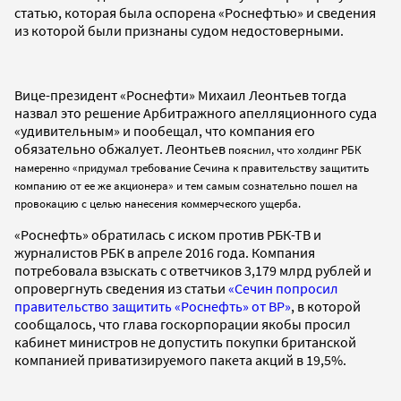
статью, которая была оспорена «Роснефтью» и сведения
из которой были признаны судом недостоверными.
Вице-президент «Роснефти» Михаил Леонтьев тогда
назвал это решение Арбитражного апелляционного суда
«удивительным» и пообещал, что компания его
обязательно обжалует. Леонтьев
пояснил, что холдинг РБК
намеренно «придумал требование Сечина к правительству защитить
компанию от ее же акционера» и тем самым сознательно пошел на
провокацию с целью нанесения коммерческого ущерба.
«Роснефть» обратилась с иском против РБК-ТВ и
журналистов РБК в апреле 2016 года. Компания
потребовала взыскать с ответчиков 3,179 млрд рублей и
опровергнуть сведения из статьи
«Сечин попросил
правительство защитить «Роснефть» от BP»
, в которой
сообщалось, что глава госкорпорации якобы просил
кабинет министров не допустить покупки британской
компанией приватизируемого пакета акций в 19,5%.