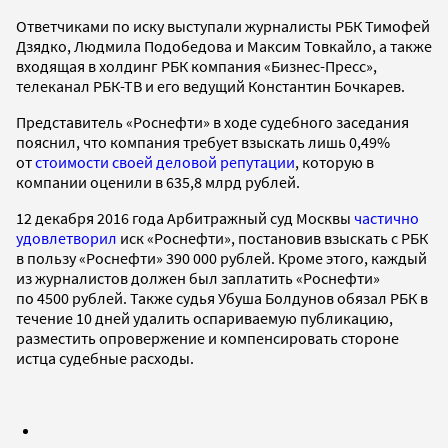
Ответчиками по иску выступали журналисты РБК Тимофей
Дзядко, Людмила Подобедова и Максим Товкайло, а также
входящая в холдинг РБК компания «Бизнес-Пресс»,
телеканал РБК-ТВ и его ведущий Константин Бочкарев.
Представитель «Роснефти» в ходе судебного заседания
пояснил, что компания требует взыскать лишь 0,49%
от
стоимости своей деловой репутации
, которую в
компании оценили в 635,8 млрд рублей.
12 декабря 2016 года Арбитражный суд Москвы
частично
удовлетворил
иск «Роснефти», постановив взыскать с РБК
в пользу «Роснефти» 390 000 рублей. Кроме этого, каждый
из журналистов должен был заплатить «Роснефти»
по 4500 рублей. Также судья Убуша Болдунов обязал РБК в
течение 10 дней удалить оспариваемую публикацию,
разместить опровержение и компенсировать стороне
истца судебные расходы.