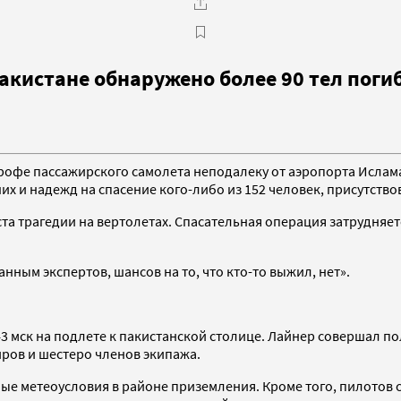
Пакистане обнаружено более 90 тел пог
трофе пассажирского самолета неподалеку от аэропорта Ислам
х и надежд на спасение кого-либо из 152 человек, присутствов
ста трагедии на вертолетах. Спасательная операция затрудняе
данным экспертов, шансов на то, что кто-то выжил, нет».
43 мск на подлете к пакистанской столице. Лайнер совершал п
иров и шестеро членов экипажа.
ные метеоусловия в районе приземления. Кроме того, пилото