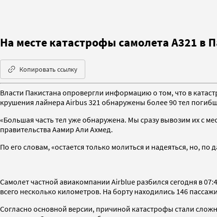
На месте катастрофы самолета A321 в 
Копировать ссылку
Власти Пакистана опровергли информацию о том, что в катас
крушения лайнера Airbus 321 обнаружены более 90 тел погибши
«Большая часть тел уже обнаружена. Мы сразу вывозим их с ме
правительства Аамир Али Ахмед.
По его словам, «остается только молиться и надеяться, но, по 
Самолет частной авиакомпании Airblue разбился сегодня в 07:
всего несколько километров. На борту находились 146 пассаж
Согласно основной версии, причиной катастрофы стали слож