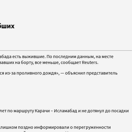
ибших
абада есть выжившие. По последним данным, на месте
авших на борту, все меньше, сообщает Reuters.
тся из-за проливного дождя», — объяснил представитель
олет по маршруту Карачи – Исламабад и не дотянул до посадки
в слишком поздно информировали о перегруженности