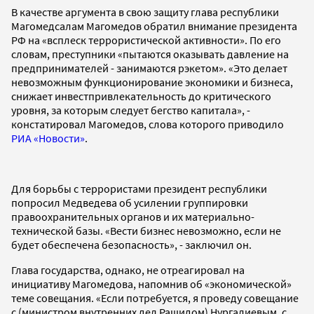
В качестве аргумента в свою защиту глава республики
Магомедсалам Магомедов обратил внимание президента
РФ на «всплеск террористической активности». По его
словам, преступники «пытаются оказывать давление на
предпринимателей - занимаются рэкетом». «Это делает
невозможным функционирование экономики и бизнеса,
снижает инвестпривлекательность до критического
уровня, за которым следует бегство капитала», -
констатировал Магомедов, слова которого приводило
РИА «Новости»
.
Для борьбы с террористами президент республики
попросил Медведева об усилении группировки
правоохранительных органов и их материально-
технической базы. «Вести бизнес невозможно, если не
будет обеспечена безопасность», - заключил он.
Глава государства, однако, не отреагировал на
инициативу Магомедова, напомнив об «экономической»
теме совещания. «Если потребуется, я проведу совещание
с (министром внутренних дел Рашидом) Нургалиевым, с