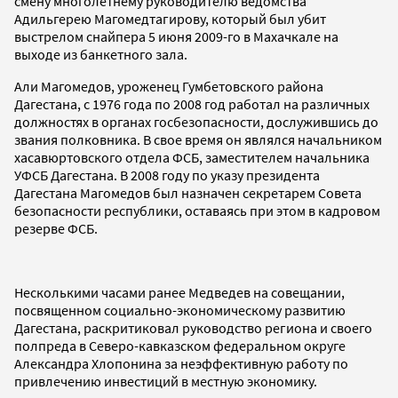
смену многолетнему руководителю ведомства
Адильгерею Магомедтагирову, который был убит
выстрелом снайпера 5 июня 2009-го в Махачкале на
выходе из банкетного зала.
Али Магомедов, уроженец Гумбетовского района
Дагестана, с 1976 года по 2008 год работал на различных
должностях в органах госбезопасности, дослужившись до
звания полковника. В свое время он являлся начальником
хасавюртовского отдела ФСБ, заместителем начальника
УФСБ Дагестана. В 2008 году по указу президента
Дагестана Магомедов был назначен секретарем Совета
безопасности республики, оставаясь при этом в кадровом
резерве ФСБ.
Несколькими часами ранее Медведев на совещании,
посвященном социально-экономическому развитию
Дагестана, раскритиковал руководство региона и своего
полпреда в Северо-кавказском федеральном округе
Александра Хлопонина за неэффективную работу по
привлечению инвестиций в местную экономику.