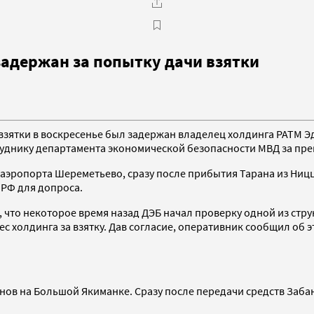
задержан за попытку дачи взятки
взятки в воскресенье был задержан владелец холдинга РАТМ Э
труднику департамента экономической безопасности МВД за п
ы аэропорта Шереметьево, сразу после прибытия Тарана из Ни
 РФ для допроса.
 что некоторое время назад ДЭБ начал проверку одной из стр
 холдинга за взятку. Дав согласие, оперативник сообщил об эт
ов на Большой Якиманке. Сразу после передачи средств Забан