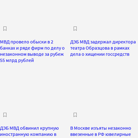
МВД провело обыски в 2
ДЭБ МВД задержал директора
банках и ряде фирм по делу о
театра Образцова в рамках
незаконном выводе за рубеж
дела о хищении госсредств
55 млрд рублей
ДЭБ МВД обвинил крупную
В Москве изъяты незаконно
иностранную компанию в
ввезенные в РФ ювелирные