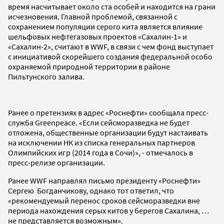
время насчитывает около ста особей и находится на грани
исчезновения. Главной проблемой, связанной с
сохранением популяции серого кита является влияние
шельфовых нефтегазовых проектов «Сахалин-1» и
«Сахалин-2», считают в WWF, в связи с чем фонд выступает
с инициативой скорейшего создания федеральной особо
охраняемой природной территории в районе
Пильтунского залива.
Ранее о претензиях в адрес «Роснефти» сообщала пресс-
служба Greenpeace. «Если сейсморазведка не будет
отложена, общественные организации будут настаивать
на исключении НК из списка генеральных партнеров
Олимпийских игр (2014 года в Сочи)», - отмечалось в
пресс-релизе организации.
Ранее WWF направлял письмо президенту «Роснефти»
Сергею Богданчикову, однако тот ответил, что
«рекомендуемый перенос сроков сейсморазведки вне
периода нахождения серых китов у берегов Сахалина, …
не представляется возможным».