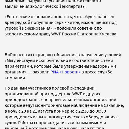
выходные, нарушают условия положительного
заключения экологической экспертизы.
«Есть веские основания полагать, что…будет нанесен
вред редкой популяции серых китов, находящейся под
угрозой исчезновения», - пояснила советник по
экологическому праву WWF России Екатерина Хмелева.
В «Роснефти» отрицают обвинения в нарушении условий.
«Мы действуем исключительно в соответствии с теми
параметрами, которые были утверждены надзорными
органами», — заявили
РИА «Новости»
в пресс-службе
компании.
По данным участников полевой экспедиции,
организованной при поддержке WWF и других
природоохранных неправительственных организаций,
которые ведут мониторинговые наблюдения на Сахалине,
в ночь с 20 на 21 августа примерно с 22:30 до 00:30
проводились испытания акустического оборудования с
судов. Работы сопровождались сильным шумом и
вибрацией, которые слышала и ощущала группа