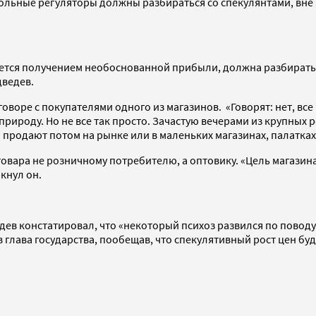
льные регуляторы должны разбираться со спекулянтами, вне 
имается получением необоснованной прибыли, должна разбирать
дведев.
зговоре с покупателями одного из магазинов. «Говорят: нет, в
природу. Но не все так просто. Зачастую вечерами из крупных 
продают потом на рынке или в маленьких магазинах, палатках»
овара не розничному потребителю, а оптовику. «Цель магазина 
ркнул он.
ев констатировал, что «некоторый психоз развился по поводу г
в глава государства, пообещав, что спекулятивный рост цен буд