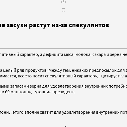
е засухи растут из-за спекулянтов
лятивный характер, а дефицита мяса, молока, сахара и зерна н
а целый ряд продуктов. Между тем, никаких предпосылок для д
мается, все это носит спекулятивный характер», - цитирует гл
чными запасами зерна для удовлетворения внутренних потребно
 60 млн тонн», - уточнил президент.
 тонн, «этого вполне хватит для удовлетворения внутренних п