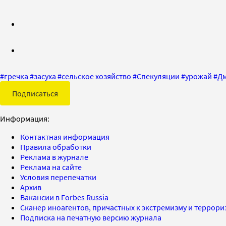
#
гречка
#
засуха
#
сельское хозяйство
#
Спекуляции
#
урожай
#
Дм
Подписаться
Информация:
Контактная информация
Правила обработки
Реклама в журнале
Реклама на сайте
Условия перепечатки
Архив
Вакансии в Forbes Russia
Сканер иноагентов, причастных к экстремизму и террор
Подписка на печатную версию журнала