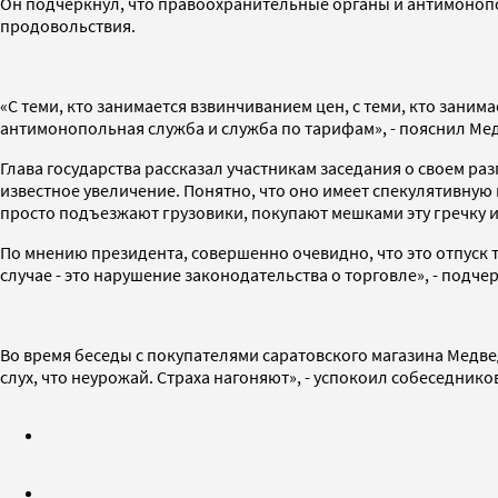
Он подчеркнул, что правоохранительные органы и антимонопо
продовольствия.
«С теми, кто занимается взвинчиванием цен, с теми, кто зан
антимонопольная служба и служба по тарифам», - пояснил Ме
Глава государства рассказал участникам заседания о своем ра
известное увеличение. Понятно, что оно имеет спекулятивную 
просто подъезжают грузовики, покупают мешками эту гречку и 
По мнению президента, совершенно очевидно, что это отпуск т
случае - это нарушение законодательства о торговле», - подче
Во время беседы с покупателями саратовского магазина Медвед
слух, что неурожай. Страха нагоняют», - успокоил собеседнико