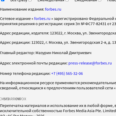
Наименование издания:
forbes.ru
Cетевое издание «
forbes.ru
» зарегистрировано Федеральной 
принятия решения о регистрации: серия Эл № ФС77-82431 от 23 
Адрес редакции, издателя: 123022, г. Москва, ул. Звенигородская 2-
Адрес редакции: 123022, г. Москва, ул. Звенигородская 2-я, д. 13, с
Главный редактор: Мазурин Николай Дмитриевич
Адрес электронной почты редакции:
press-release@forbes.ru
Номер телефона редакции:
+7 (495) 565-32-06
На информационном ресурсе применяются рекомендательные 
сведений, относящихся к предпочтениям пользователей сети 
СМИ2
SPARROW
INFOX
Перепечатка материалов и использование их в любой форме, в
исключительной собственностью Forbes Media Asia Pte. Limite
AO «АС Рус Медиа»
·
2026