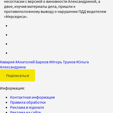
несогласии с версией о виновности Александриной, а
двое, изучив материалы дела, пришли к
противоположному выводу о нарушении ПДД водителем
«Мерседеса».
#
авария
#
Анатолий Барков
#
Игорь Трунов
#
Ольга
Александрина
Подписаться
Информация:
Контактная информация
Правила обработки
Реклама в журнале
Реклама на сайте