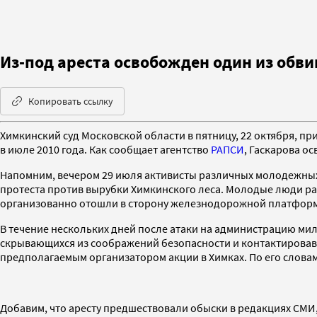
Из-под ареста освобожден один из обв
Копировать ссылку
Химкинский суд Московской области в пятницу, 22 октября, п
в июле 2010 года. Как сообщает агентство
РАПСИ
, Гаскарова о
Напомним, вечером 29 июля активисты различных молодежных
протеста против вырубки Химкинского леса. Молодые люди рас
организованно отошли в сторону железнодорожной платформы
В течение нескольких дней после атаки на администрацию ми
скрывающихся из соображений безопасности и контактировав
предполагаемым организатором акции в Химках. По его слов
Добавим, что аресту предшествовали обыски в редакциях СМИ,