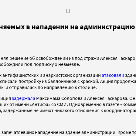
иняемых в нападении на администрацию
ринял решение об освобождении из под стражи Алексея Гаскар
свобождили под подписку о невыезде.
 антифашистских и анархистских организаций
атаковали
здан
писали постройку из баллончиков с краской. Акция продолжал
 и отправилась по направлению к столице.
лиция
задержала
Максимама Солопова и Алексея Гаскарова. Он
ших от имени «Антифа» со СМИ. Одновременно в газете «Комм
ам, задержанные не имеют никакого отношения к координатор
 запечатлевших нападение на здание администрации. Кроме то