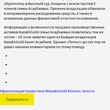
обратились в Высокий суд Лондона с иском против 5
членов семьи Асаубаевых. Прежних владельцев обвинили
в неправомерном расходовании средств, а также в
искажении данных финансовой отчетности компании.
Информация о возможности продажи производственных
активов KazakhGold семье Асаубаевых появлялась тем же
летом – об этом заявлял один из бывших владельцев
KazakhGold Канат Асаубаев. Однако «Полюс» до сих пор не
давал никаких комментариев по этому поводу.
#
финполиция Казахстана
#
KazakhGold
#
полюс Золото
Подписаться