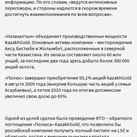
информацию. По его словам, «ведутся интенсивные
переговоры, и стороны надеются в скором времени
достигнуть взаимопонимания по всем вопросам».
«Казахалтын» объединяет производственные мощности
KazakhGold. Основные активы компании – месторождения
Аксу, Бестюбе и Жолымбет, расположенные в северной
части Казахстана. Их запасы составляют около 60 млн
унций, за последние два года здесь добыто более 300 000
унций золота.
«Полюс» завершил приобретение 50,1% акций KazakhGold
в августе 2009 года (выкупив большую часть акций у семьи
Асаубаевых), а летом 2010 года по итогам допэмиссии
увеличил свою долю до 65%.
Одной из целей сделки было проведение RTO – обратного
поглощения «Полюса» KazakhGold, что позволило бы
российской компании получить полный листинг на LSE и
облегчить доступ к внешним рынками капитала.