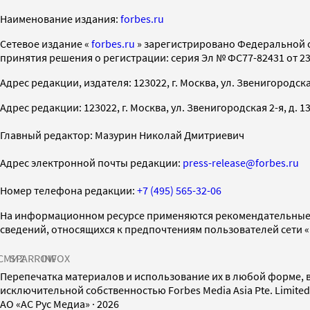
Наименование издания:
forbes.ru
Cетевое издание «
forbes.ru
» зарегистрировано Федеральной 
принятия решения о регистрации: серия Эл № ФС77-82431 от 23 
Адрес редакции, издателя: 123022, г. Москва, ул. Звенигородская 2-
Адрес редакции: 123022, г. Москва, ул. Звенигородская 2-я, д. 13, с
Главный редактор: Мазурин Николай Дмитриевич
Адрес электронной почты редакции:
press-release@forbes.ru
Номер телефона редакции:
+7 (495) 565-32-06
На информационном ресурсе применяются рекомендательные 
сведений, относящихся к предпочтениям пользователей сети 
СМИ2
SPARROW
INFOX
Перепечатка материалов и использование их в любой форме, в
исключительной собственностью Forbes Media Asia Pte. Limite
AO «АС Рус Медиа»
·
2026