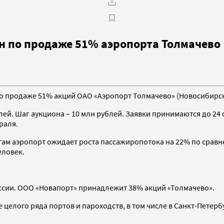
н по продаже 51% аэропорта Толмачево
по продаже 51% акций ОАО «Аэропорт Толмачево» (Новосибирск
лей. Шаг аукциона – 10 млн рублей. Заявки принимаются до 24
раля.
гам аэропорт ожидает роста пассажиропотока на 22% по сравне
еловек.
ссии. ООО «Новапорт» принадлежит 38% акций «Толмачево».
елого ряда портов и пароходств, в том числе в Санкт-Петербу