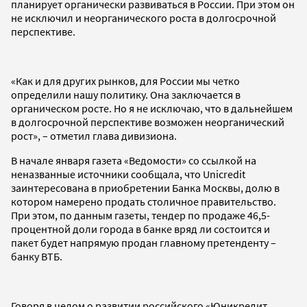
планирует органически развиваться в России. При этом он
не исключил и неорганического роста в долгосрочной
перспективе.
«Как и для других рынков, для России мы четко
определили нашу политику. Она заключается в
органическом росте. Но я не исключаю, что в дальнейшем
в долгосрочной перспективе возможен неорганический
рост», – отметил глава дивизиона.
В начале января газета «Ведомости» со ссылкой на
неназванные источники сообщала, что Unicredit
заинтересована в приобретении Банка Москвы, долю в
котором намерено продать столичное правительство.
При этом, по данным газеты, тендер по продаже 46,5-
процентной доли города в банке вряд ли состоится и
пакет будет напрямую продан главному претенденту –
банку ВТБ.
Говоря в целом о развитии российского «Юникредит